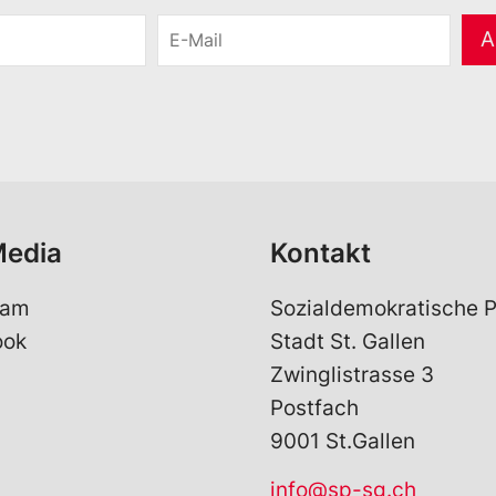
E
A
-
M
a
i
l
*
Media
Kontakt
ram
Sozialdemokratische P
ook
Stadt St. Gallen
Zwinglistrasse 3
Postfach
9001 St.Gallen
info@sp-sg.ch