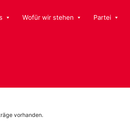
s
Wofür wir stehen
Partei
träge vorhanden.