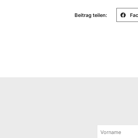
Beitrag teilen:
Fa
V
o