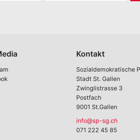
M
a
i
l
*
Media
Kontakt
ram
Sozialdemokratische P
ook
Stadt St. Gallen
Zwinglistrasse 3
Postfach
9001 St.Gallen
info@sp-sg.ch
071 222 45 85