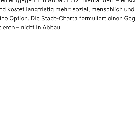
den entgegen. Ein Abbau nützt niemandem – er sch
d kostet langfristig mehr: sozial, menschlich und 
keine Option. Die Stadt-Charta formuliert einen Ge
tieren – nicht in Abbau.