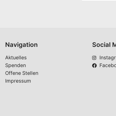
r
n
a
m
e
*
Navigation
Social 
Aktuelles
Instag
Spenden
Faceb
Offene Stellen
Impressum