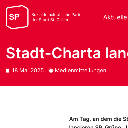
Sozialdemokratische Partei
Aktuelle
der Stadt St. Gallen
Stadt-Charta lan
18 Mai 2025
Medienmitteilungen
Am Tag, an dem die St
lancieren SP, Grüne, 