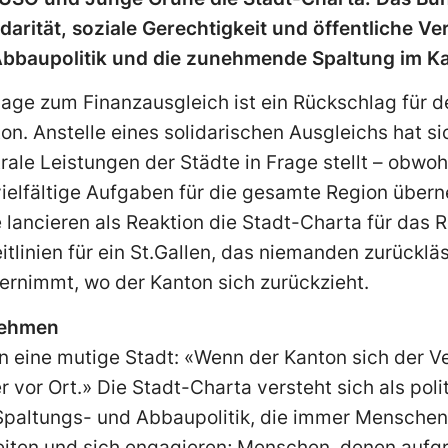
idarität, soziale Gerechtigkeit und öffentliche 
Abbaupolitik und die zunehmende Spaltung im K
age zum Finanzausgleich ist ein Rückschlag für d
. Anstelle eines solidarischen Ausgleichs hat si
rale Leistungen der Städte in Frage stellt – obwo
vielfältige Aufgaben für die gesamte Region über
ancieren als Reaktion die Stadt-Charta für das Re
eitlinien für ein St.Gallen, das niemanden zurücklä
ernimmt, wo der Kanton sich zurückzieht.
nehmen
n eine mutige Stadt: «Wenn der Kanton sich der V
r vor Ort.» Die Stadt-Charta versteht sich als pol
Spaltungs- und Abbaupolitik, die immer Menschen 
beiten und sich engagieren; Menschen, denen aufgru