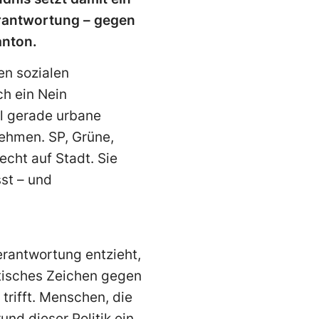
Verantwortung – gegen
anton.
en sozialen
ch ein Nein
hl gerade urbane
nehmen. SP, Grüne,
cht auf Stadt. Sie
sst – und
erantwortung entzieht,
itisches Zeichen gegen
trifft. Menschen, die
nd dieser Politik ein