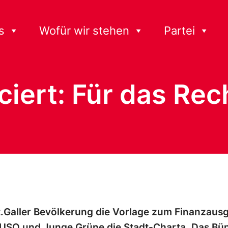
s
Wofür wir stehen
Partei
ciert: Für das Re
.Galler Bevölkerung die Vorlage zum Finanzausg
JUSO und Junge Grüne die Stadt-Charta. Das Bün