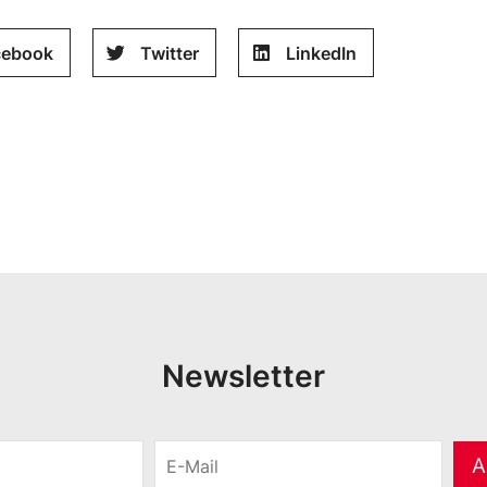
cebook
Twitter
LinkedIn
Newsletter
E
A
-