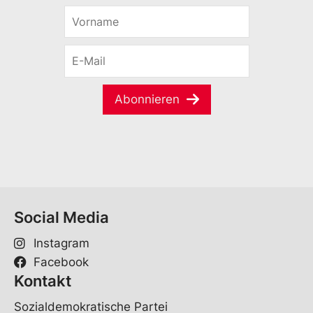
V
o
r
E
n
-
a
M
m
a
e
Abonnieren
i
*
l
*
Social Media
Instagram
Facebook
Kontakt
Sozialdemokratische Partei