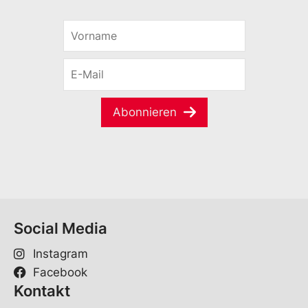
V
o
r
E
n
-
a
M
m
a
e
Abonnieren
i
*
l
*
Social Media
Instagram
Facebook
Kontakt