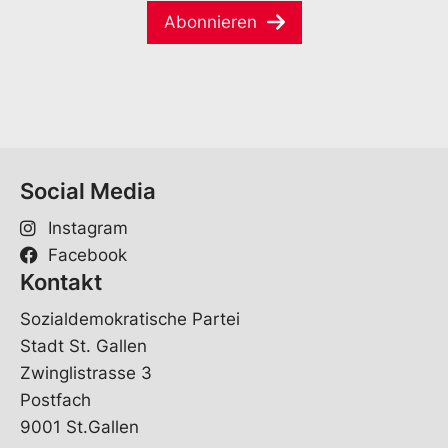
a
e
Abonnieren
i
*
l
*
Social Media
Instagram
Facebook
Kontakt
Sozialdemokratische Partei
Stadt St. Gallen
Zwinglistrasse 3
Postfach
9001 St.Gallen