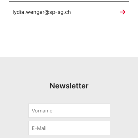
lydia.wenger@sp-sg.ch
Newsletter
V
o
r
E
n
-
a
M
m