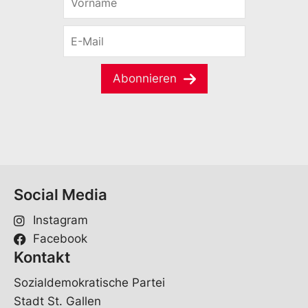
o
r
E
n
-
a
M
m
a
e
Abonnieren
i
*
l
*
Social Media
Instagram
Facebook
Kontakt
Sozialdemokratische Partei
Stadt St. Gallen