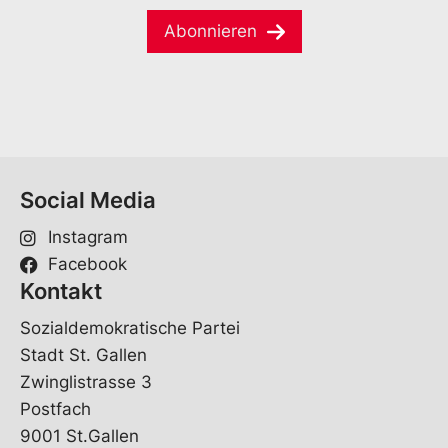
M
m
a
e
Abonnieren
i
*
l
*
Social Media
Instagram
Facebook
Kontakt
Sozialdemokratische Partei
Stadt St. Gallen
Zwinglistrasse 3
Postfach
9001 St.Gallen