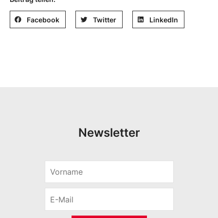
Facebook
Twitter
LinkedIn
Newsletter
V
o
r
E
n
-
a
M
m