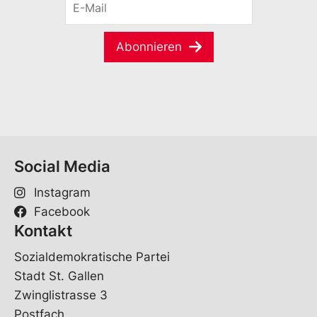
n
-
a
M
m
a
e
Abonnieren
i
*
l
*
Social Media
Instagram
Facebook
Kontakt
Sozialdemokratische Partei
Stadt St. Gallen
Zwinglistrasse 3
Postfach