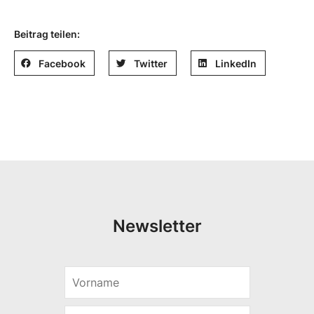
Beitrag teilen:
Facebook
Twitter
LinkedIn
Newsletter
V
o
r
E