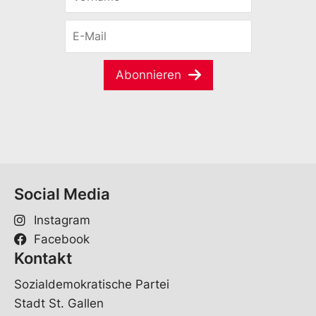
o
r
E
n
-
a
M
m
a
e
Abonnieren
i
*
l
*
Social Media
Instagram
Facebook
Kontakt
Sozialdemokratische Partei
Stadt St. Gallen