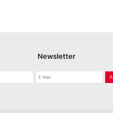
Newsletter
E
A
-
M
a
i
l
*