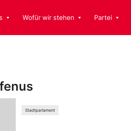
s
Wofür wir stehen
Partei
ufenus
Stadtparlament