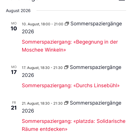
Liste
An
Wählen
Nav
Sie
August 2026
das
Datum
Sommerspaziergänge
MO
aus.
10. August, 18:00
-
21:00
10
2026
Sommerspaziergang: «Begegnung in der
Moschee Winkeln»
Sommerspaziergänge
MO
17. August, 18:30
-
21:30
17
2026
Sommerspaziergang: «Durchs Linsebühl»
Sommerspaziergänge
FR
21. August, 18:30
-
21:30
21
2026
Sommerspaziergang: «platzda: Solidarische
Räume entdecken»