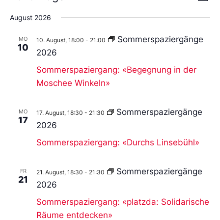
Liste
An
Wählen
Nav
Sie
August 2026
das
Datum
Sommerspaziergänge
MO
aus.
10. August, 18:00
-
21:00
10
2026
Sommerspaziergang: «Begegnung in der
Moschee Winkeln»
Sommerspaziergänge
MO
17. August, 18:30
-
21:30
17
2026
Sommerspaziergang: «Durchs Linsebühl»
Sommerspaziergänge
FR
21. August, 18:30
-
21:30
21
2026
Sommerspaziergang: «platzda: Solidarische
Räume entdecken»