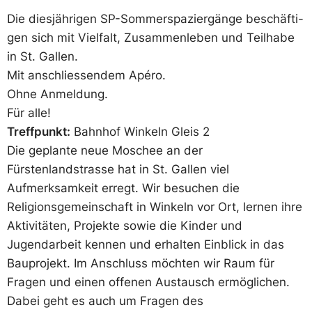
Die dies­jäh­ri­gen SP-Som­mer­spa­zier­gän­ge be­schäf­ti­
gen sich mit Viel­falt, Zu­sam­men­le­ben und Teil­ha­be
in St. Gal­len.
Mit an­schlies­sen­dem Apé­ro.
Oh­ne An­mel­dung.
Für al­le!
Treffpunkt:
Bahnhof Winkeln Gleis 2
Die geplante neue Moschee an der
Fürstenlandstrasse hat in St. Gallen viel
Aufmerksamkeit erregt. Wir besuchen die
Religionsgemeinschaft in Winkeln vor Ort, lernen ihre
Aktivitäten, Projekte sowie die Kinder und
Jugendarbeit kennen und erhalten Einblick in das
Bauprojekt. Im Anschluss möchten wir Raum für
Fragen und einen offenen Austausch ermöglichen.
Dabei geht es auch um Fragen des