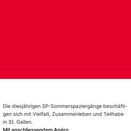
Die dies­jäh­ri­gen SP-Som­mer­spa­zier­gän­ge be­schäf­ti­
gen sich mit Viel­falt, Zu­sam­men­le­ben und Teil­ha­be
in St. Gal­len.
Mit an­schlies­sen­dem Apé­ro.